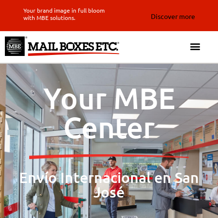
Your brand image in full bloom
Discover more
with MBE solutions.
Your MBE
Center
Envío Internacional en San
José